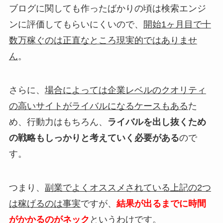
ブログに関しても作ったばかりの頃は検索エンジ
ンに評価してもらいにくいので、
開始1ヶ月目で十
数万稼ぐのは正直なところ現実的ではありませ
ん
。
さらに、
場合によっては企業レベルのクオリティ
の高いサイトがライバルになるケースもある
た
め、行動力はもちろん、
ライバルを出し抜くため
の戦略もしっかりと考えていく必要がある
ので
す。
つまり、
副業でよくオススメされている上記の2つ
は稼げるのは事実
ですが、
結果が出るまでに時間
がかかるのがネック
というわけです。